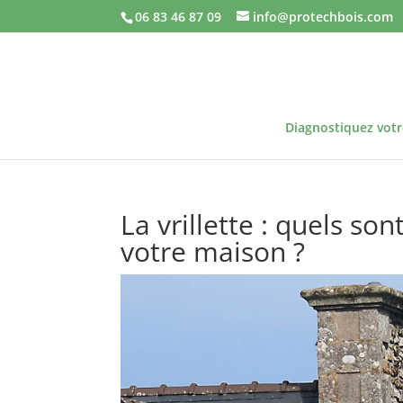
06 83 46 87 09
info@protechbois.com
Diagnostiquez vot
La vrillette : quels s
votre maison ?