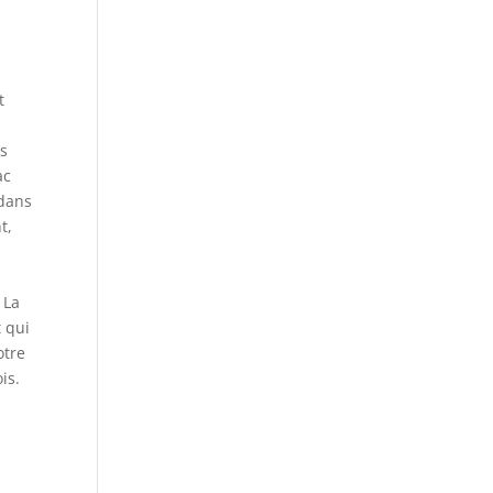
n
t
ns
ac
 dans
t,
 La
t qui
otre
is.