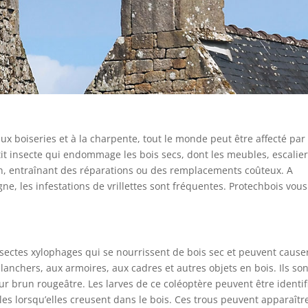
 boiseries et à la charpente, tout le monde peut être affecté par 
tit insecte qui endommage les bois secs, dont les meubles, escalier
on, entraînant des réparations ou des remplacements coûteux. A
e, les infestations de vrillettes sont fréquentes. Protechbois vous
ectes xylophages qui se nourrissent de bois sec et peuvent cause
chers, aux armoires, aux cadres et autres objets en bois. Ils son
ur brun rougeâtre. Les larves de ce coléoptère peuvent être identif
elles lorsqu’elles creusent dans le bois. Ces trous peuvent apparaîtr