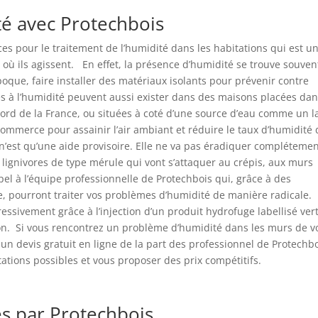
té avec Protechbois
 pour le traitement de l’humidité dans les habitations qui est u
ù ils agissent. En effet, la présence d’humidité se trouve souven
poque, faire installer des matériaux isolants pour prévenir contre
és à l’humidité peuvent aussi exister dans des maisons placées da
ord de la France, ou situées à coté d’une source d’eau comme un l
 commerce pour assainir l’air ambiant et réduire le taux d’humidité
n’est qu’une aide provisoire. Elle ne va pas éradiquer complétemen
ignivores de type mérule qui vont s’attaquer au crépis, aux murs
pel à l’équipe professionnelle de Protechbois qui, grâce à des
re, pourront traiter vos problèmes d’humidité de manière radicale.
essivement grâce à l’injection d’un produit hydrofuge labellisé ver
on. Si vous rencontrez un problème d’humidité dans les murs de v
n devis gratuit en ligne de la part des professionnel de Protechbo
stations possibles et vous proposer des prix compétitifs.
s par Protechbois