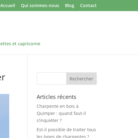
Accueil
Qui sommes-nous
Blog
Contact
lettes et capricorne
er
Articles récents
Charpente en bois à
Quimper : quand faut-il
s’inquiéter ?
Est-il possible de traiter tous
les types de charpentes ?