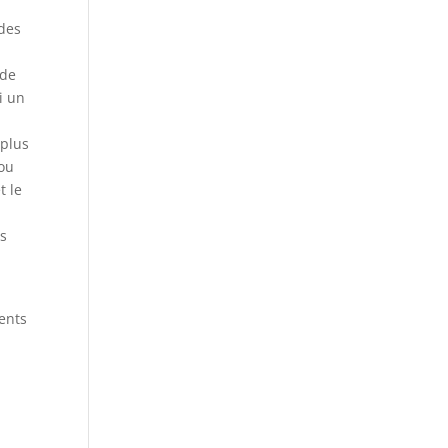
 des
 de
i un
 plus
 ou
t le
us
ients