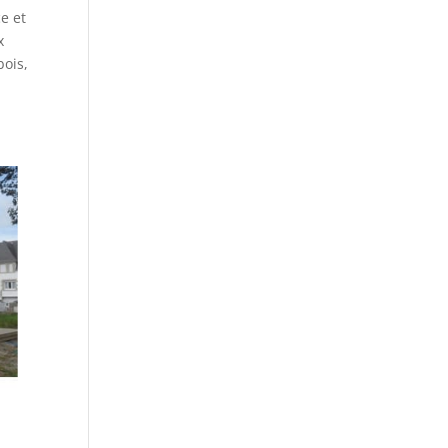
ce et
x
bois,