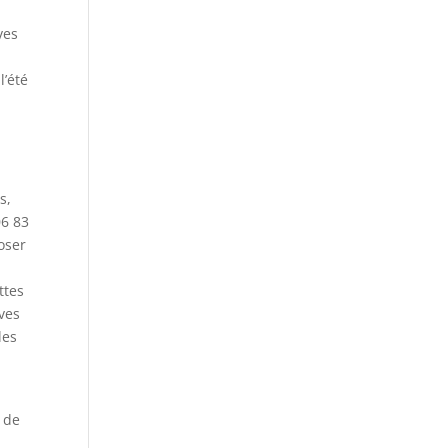
ves
l’été
s,
06 83
poser
ttes
ves
les
s de