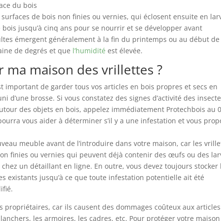
face du bois
surfaces de bois non finies ou vernies, qui éclosent ensuite en lar
e bois jusqu’à cinq ans pour se nourrir et se développer avant
dultes émergent généralement à la fin du printemps ou au début de 
taine de degrés et que
l’humidité
est élevée.
 ma maison des vrillettes ?
est important de garder tous vos articles en bois propres et secs en
i d’une brosse. Si vous constatez des signes d’activité des insecte
utour des objets en bois, appelez immédiatement Protechbois au 
 pourra vous aider à déterminer s’il y a une infestation et vous pro
veau meuble avant de l’introduire dans votre maison, car les vrille
on finies ou vernies qui peuvent déjà contenir des œufs ou des lar
chez un détaillant en ligne. En outre, vous devez toujours stocker 
 existants jusqu’à ce que toute infestation potentielle ait été
fié.
es propriétaires, car ils causent des dommages coûteux aux article
lanchers, les armoires, les cadres, etc. Pour protéger votre maison