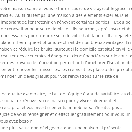
votre maison saine et vous offrir un cadre de vie agréable grâce à
omicile. Au fil du temps, une maison à des éléments extérieurs et
c important de l’entretenir en rénovant certaines parties. L’équipe
de rénovation pour votre domicile. Ils pourront, après avoir établ
ux nécessaires pour prendre soin de votre habitation. Il a déjà été
solation thermique et phonique offrait de nombreux avantages. En
ison et réduire les bruits, surtout si le domicile est situé en ville
réaliser des économies d’énergie et donc financières sur le court e
er des travaux de rénovation permettant d’améliorer l’isolation de
ement rénover les huisseries, les crépis et les placo à des prix pl
mander un devis gratuit pour vos rénovations sur le site de
de qualité exemplaire, le but de l’équipe étant de satisfaire les cl
 souhaitez rénover votre maison pour y vivre sainement et
re capital et vos investissements immobiliers, n’hésitez pas à
ne joie de vous renseigner et d’effectuer gratuitement pour vous un
vous avez besoin.
e une plus-value non négligeable dans une maison. Il présente