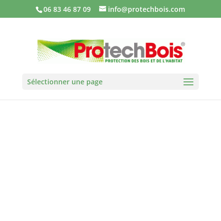
06 83 46 87 09
info@protechbois.com
Sélectionner une page
Parasites à Quimper
? Maison humide en
Bretagne ?
Identifiez le
problème qui
menace votre