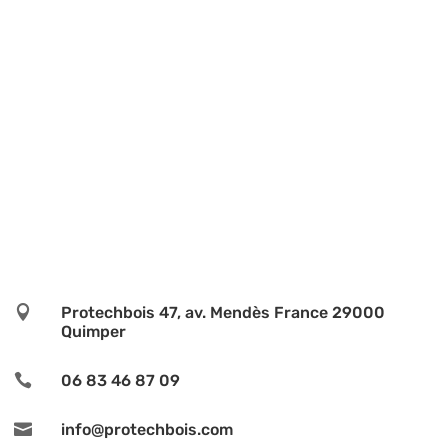
ProtechBois vous aide à
identifier le problème qui
menace
votre habitation
Humidité
Parasites
Origine inconnue

Protechbois 47, av. Mendès France 29000
Quimper

06 83 46 87 09

info@protechbois.com