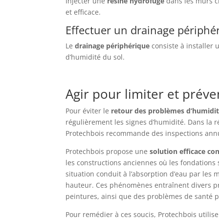
Injecter une
résine hydrofuge
dans les murs c
et efficace.
Effectuer un drainage périphé
Le
drainage périphérique
consiste à installer
d’humidité du sol.
Agir pour limiter et préve
Pour éviter le
retour des problèmes d’humidi
régulièrement les signes d’humidité. Dans la r
Protechbois recommande des inspections annu
Protechbois propose une
solution efficace con
les constructions anciennes où les fondations
situation conduit à l’absorption d’eau par les
hauteur. Ces phénomènes entraînent divers p
peintures, ainsi que des problèmes de santé p
Pour remédier à ces soucis, Protechbois utilis