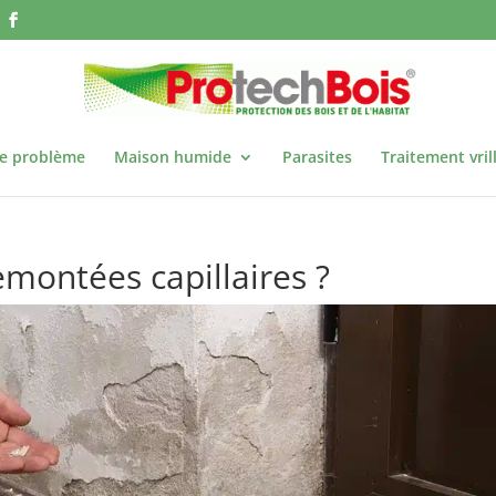
re problème
Maison humide
Parasites
Traitement vril
montées capillaires ?