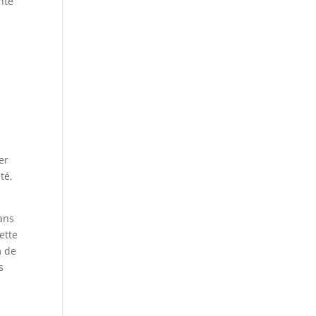
nte
u
er
té,
ans
ette
m de
s