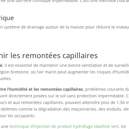
rée une barrière chimique imperméable. C’est une méthode coura
rique
 un système de drainage autour de la maison pour réduire le nivea
nir les remontées capillaires
té
, il est essentiel de maintenir une bonne ventilation et de surveill
égion bretonne, où l’air marin peut augmenter les risques d’humidi
elles.
tre l’humidité et les remontées capillaires
, problèmes courants d
 sont directement posées sur le sol sans protection imperméable. C
 murs et aux remontées capillaires, pouvant atteindre plus de 1,50 
roblèmes comme la dégradation des maçonneries, des enduits, de
our les occupants.
e une
technique d’injection de produit hydrofuge labellisé vert
. Ce