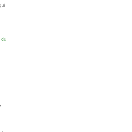
qui
e du
e